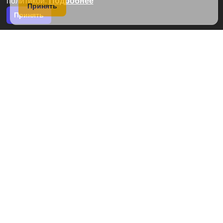
политикой.
Подробнее
*
Принять
Принять
*
*
Прикрепить файл
Я согласен на обработку
персональных данных
и с условиями
пользовательского соглашения
Отправить