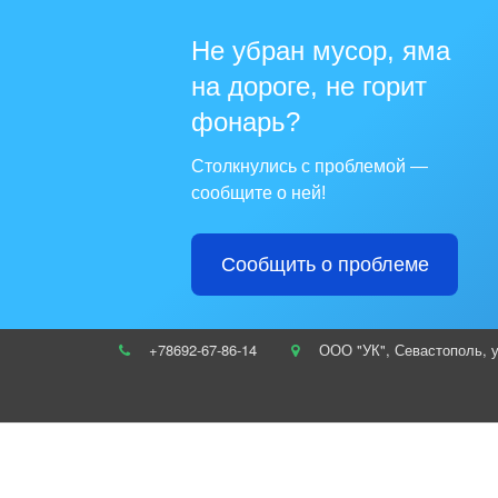
Не убран мусор, яма
на дороге, не горит
фонарь?
Столкнулись с проблемой —
сообщите о ней!
Сообщить о проблеме
+78692-67-86-14
ООО "УК"
,
Севастополь
,