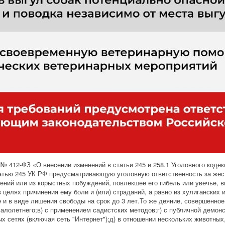
№ 412-ФЗ «О внесении изменений в статьи 245 и 258.1 Уголовного кодек
татью 245 УК РФ предусматривающую уголовную ответственность за жес
ждений или из корыстных побуждений, повлекшее его гибель или увечье,
 целях причинения ему боли и (или) страданий, а равно из хулиганских 
 и в виде лишения свободы на срок до 3 лет.То же деяние, совершенное
малолетнего;в) с применением садистских методов;г) с публичной демон
сетях (включая сеть "Интернет");д) в отношении нескольких животных,