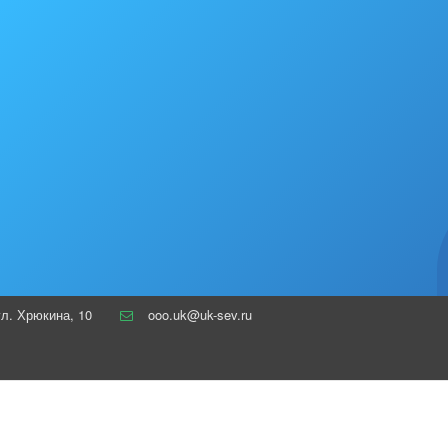
ул. Хрюкина
,
10
ooo.uk@uk-sev.ru