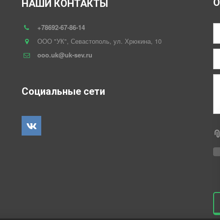
О
НАШИ КОНТАКТЫ
+78692-67-86-14
ООО "УК"
,
Севастополь
,
ул. Хрюкина
,
10
ooo.uk@uk-sev.ru
Социальные сети