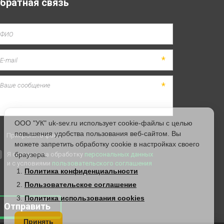
братная связь
*
*
ООО "УК" uk-sev.ru использует cookie-файлы с целью
повышения удобства пользования веб-сайтом. Вы
Прикрепить файл
можете запретить обработку cookie в настройках своего
Я согласен на обработку
браузера.
персональных данных
и с условиями
пользовательского соглашения
Политика конфиденциальности
Пользовательское соглашение
Политика использования cookies
Отправить
Принять