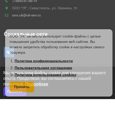
+78692-67-86-14
ООО "УК"
,
Севастополь
,
ул. Хрюкина
,
10
ooo.uk@uk-sev.ru
Социальные сети
ООО "УК" uk-sev.ru использует cookie-файлы с целью
повышения удобства пользования веб-сайтом. Вы
можете запретить обработку cookie в настройках своего
браузера.
Политика конфиденциальности
Пользовательское соглашение
Обратная связь
Мы используем файлы cookie для улучшения вашего
Политика использования cookies
опыта. Продолжая, вы соглашаетесь с нашей
политикой.
Подробнее
Принять
Принять
*
*