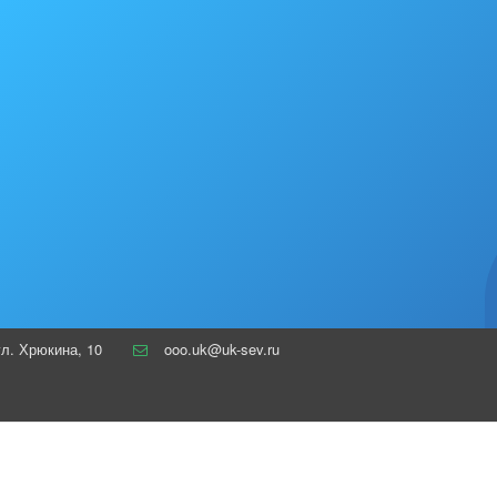
ул. Хрюкина
,
10
ooo.uk@uk-sev.ru