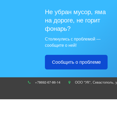
Не убран мусор, яма
на дороге, не горит
фонарь?
Столкнулись с проблемой —
сообщите о ней!
Сообщить о проблеме
+78692-67-86-14
ООО "УК"
,
Севастополь
,